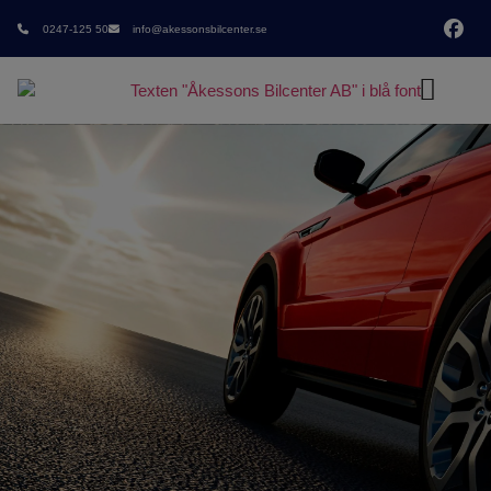
0247-125 50
info@akessonsbilcenter.se