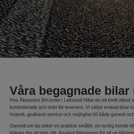
Våra begagnade bilar i
Hos Åkessons Bilcenter i Leksand hittar du ett brett utbud 
kontrollerade och redo för leverans. Vi säljer endast bilar vi
historik, godkänd service och möjlighet till både garanti och
Oavsett om du söker en praktisk småbil, en rymlig kombi eller
hjälper dig att hitta rätt. Använd filtreringen för att se tillg