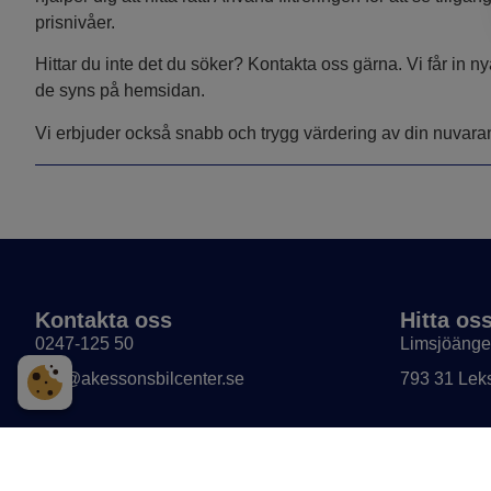
prisnivåer.
Hittar du inte det du söker? Kontakta oss gärna. Vi får in n
de syns på hemsidan.
Vi erbjuder också snabb och trygg värdering av din nuvarande
Kontakta oss
Hitta os
0247-125 50
Limsjöänge
info@akessonsbilcenter.se
793 31 Lek