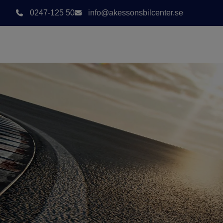
0247-125 50
info@akessonsbilcenter.se