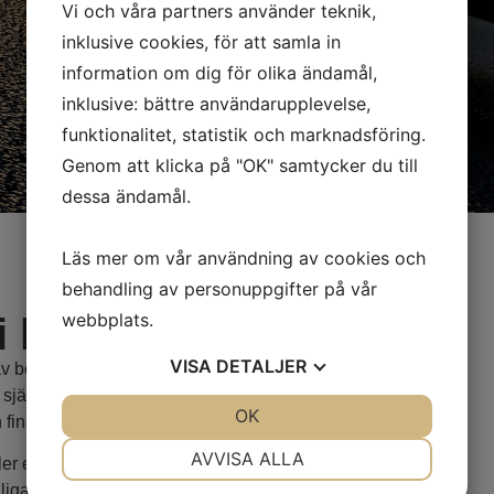
Vi och våra partners använder teknik,
inklusive cookies, för att samla in
information om dig för olika ändamål,
inklusive: bättre användarupplevelse,
funktionalitet, statistik och marknadsföring.
Genom att klicka på "OK" samtycker du till
dessa ändamål.
Läs mer om vår användning av cookies och
behandling av personuppgifter på vår
webbplats.
 lager
VISA
DETALJER
av begagnade bilar – alla noggrant
 själva kan stå för. Det betyder tydlig
JA
NEJ
OK
JA
NEJ
 finansiering.
NÖDVÄNDIG
INSTÄLLNINGAR
AVVISA ALLA
 en transportbil till företaget – vi
ängliga modeller, årsmodeller och
JA
NEJ
JA
NEJ