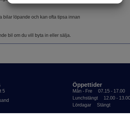
MARKNADSFÖRING
STATISTIK
ya bilar löpande och kan ofta tipsa innan
 bil om du vill byta in eller sälja.
s
Öppettider
t 5
Mån - Fre
07.15 - 17.00
Lunchstängt
12.00 - 13.0
sand
Lördagar
Stängt