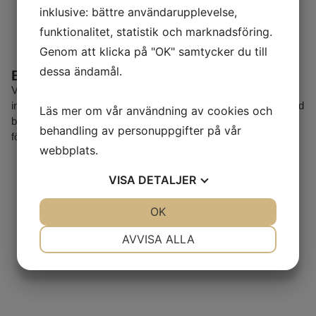
inklusive: bättre användarupplevelse,
funktionalitet, statistik och marknadsföring.
Genom att klicka på "OK" samtycker du till
dessa ändamål.
Bilservice
Vi utför både mindre och större service enligt tillverkarens
intervall. Allt från oljebyten och filter till bromsar och tändstift. Vid
Läs mer om vår användning av cookies och
behov gör vi även reparationer – alltid med tydlig dialog och
behandling av personuppgifter på vår
förslag på åtgärd innan något påbörjas.
webbplats.
VISA
DETALJER
JA
NEJ
OK
JA
NEJ
NÖDVÄNDIG
INSTÄLLNINGAR
AVVISA ALLA
JA
NEJ
JA
NEJ
MARKNADSFÖRING
STATISTIK