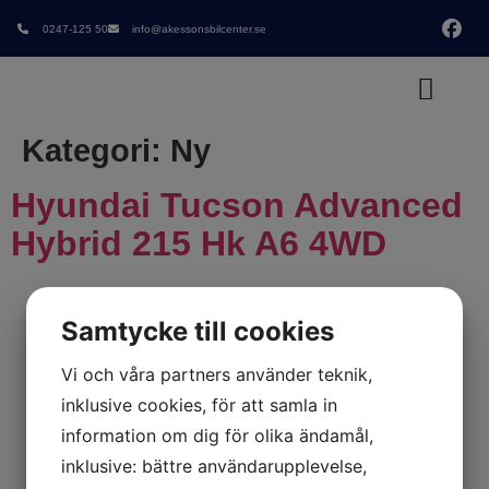
0247-125 50
info@akessonsbilcenter.se
Kategori:
Ny
Hyundai Tucson Advanced
Hybrid 215 Hk A6 4WD
Samtycke till cookies
Vi och våra partners använder teknik,
inklusive cookies, för att samla in
information om dig för olika ändamål,
inklusive: bättre användarupplevelse,