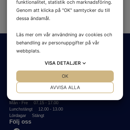
funktionalitet, statistik och marknadsföring.
Genom att klicka på "OK" samtycker du till
dessa ändamål.
Läs mer om vår användning av cookies och
behandling av personuppgifter på vår
webbplats.
Kontakta oss
0247-125 50
VISA
DETALJER
info@akessonsbilcenter.se
Hitta oss
JA
NEJ
OK
JA
NEJ
Limsjöänget 5
NÖDVÄNDIG
INSTÄLLNINGAR
AVVISA ALLA
793 31 Leksand
Öppettider
JA
NEJ
JA
NEJ
Mån - Fre
07.15 - 17.00
MARKNADSFÖRING
STATISTIK
Lunchstängt
12.00 - 13.00
Lördagar
Stängt
Följ oss